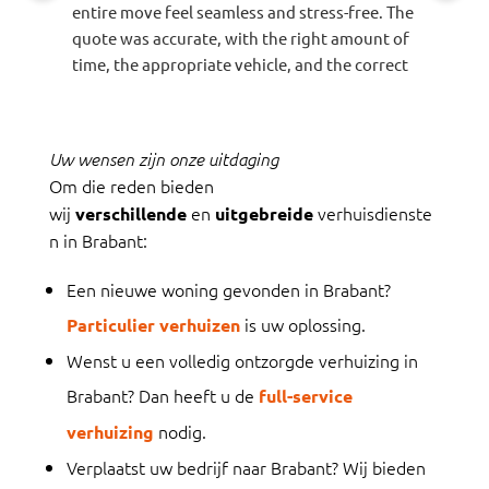
entire move feel seamless and stress-free. The
Makes a
quote was accurate, with the right amount of
time, the appropriate vehicle, and the correct
number of movers allocated for the job.
Everything arrived safely and was handled
with great care. I would highly recommend
Uw wensen zijn onze uitdaging
them to anyone looking for a reliable and
Om die reden bieden
efficient moving company.
wij
en
verhuisdienste
verschillende
uitgebreide
n in Brabant:
Een nieuwe woning gevonden in Brabant?
is uw oplossing.
Particulier verhuizen
Wenst u een volledig ontzorgde verhuizing in
Brabant? Dan heeft u de
full-service
nodig.
verhuizing
Verplaatst uw bedrijf naar Brabant? Wij bieden