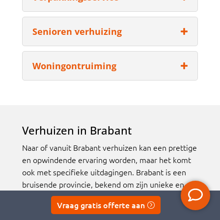
Senioren verhuizing
Woningontruiming
Verhuizen in Brabant
Naar of vanuit Brabant verhuizen kan een prettige
en opwindende ervaring worden, maar het komt
ook met specifieke uitdagingen. Brabant is een
bruisende provincie, bekend om zijn unieke en
rijke cultuur, lange geschiedenis en prachtige
Vraag gratis offerte aan
architectuur. Dit maakt Brabant een populaire