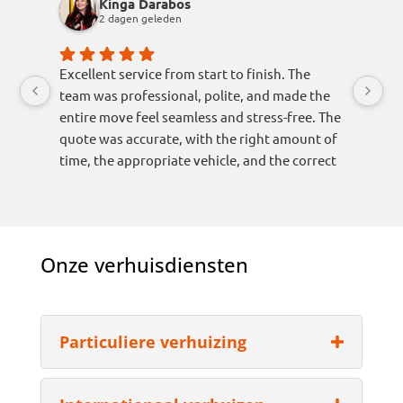
Kinga Darabos
2 dagen geleden
Excellent service from start to finish. The
Awesom
team was professional, polite, and made the
recom
entire move feel seamless and stress-free. The
Makes a
quote was accurate, with the right amount of
time, the appropriate vehicle, and the correct
number of movers allocated for the job.
Everything arrived safely and was handled
with great care. I would highly recommend
them to anyone looking for a reliable and
Onze verhuisdiensten
efficient moving company.
Particuliere verhuizing