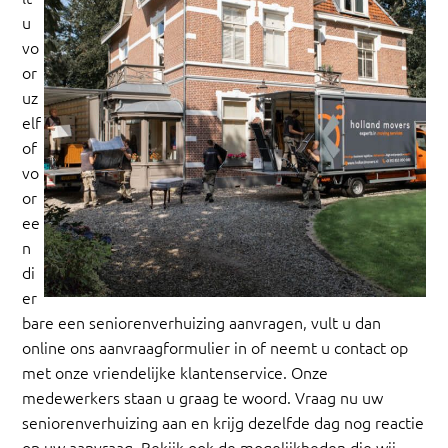
u
vo
or
uz
elf
of
vo
or
ee
n
di
er
bare een seniorenverhuizing aanvragen, vult u dan
online ons aanvraagformulier in of neemt u contact op
met onze vriendelijke klantenservice. Onze
medewerkers staan u graag te woord. Vraag nu uw
seniorenverhuizing aan en krijg dezelfde dag nog reactie
op uw aanvraag. Bekijk ook de mogelijkheden die wij