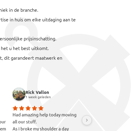
niek in de branche.
ise in huis om elke uitdaging aan te
rsoonlijke prijsinschatting.
 het u het best uitkomt.
nt, dit garandeert maatwerk en
Rick Vallon
A R
1 week geleden
1 week geleden
Had amazing help today moving
Great experience. Good
our
all our stuff.
firstly. Easy quote pro
hem
As i broke my shoulder a day
hidden fees or anything