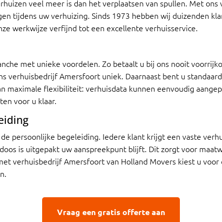
erhuizen veel meer is dan het verplaatsen van spullen. Met ons 
rgen tijdens uw verhuizing. Sinds 1973 hebben wij duizenden kla
onze werkwijze verfijnd tot een excellente verhuisservice.
nche met unieke voordelen. Zo betaalt u bij ons nooit voorrijko
s verhuisbedrijf Amersfoort uniek. Daarnaast bent u standaard 
van maximale flexibiliteit: verhuisdata kunnen eenvoudig aange
ten voor u klaar.
eiding
de persoonlijke begeleiding. Iedere klant krijgt een vaste verh
doos is uitgepakt uw aanspreekpunt blijft. Dit zorgt voor maat
t verhuisbedrijf Amersfoort van Holland Movers kiest u voor ee
n.
Vraag een gratis offerte aan