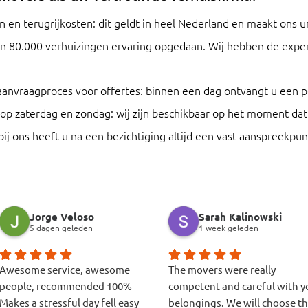
en en terugrijkosten: dit geldt in heel Nederland en maakt ons u
n 80.000 verhuizingen ervaring opgedaan. Wij hebben de expert
aanvraagproces voor offertes: binnen een dag ontvangt u een pe
 op zaterdag en zondag: wij zijn beschikbaar op het moment dat
bij ons heeft u na een bezichtiging altijd een vast aanspreekpu
Jorge Veloso
Sarah Kalinowski
5 dagen geleden
1 week geleden
Awesome service, awesome
The movers were really
people, recommended 100%
competent and careful with y
Makes a stressful day fell easy
belongings. We will choose t