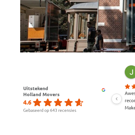
Kinga Darabos
19 uur geleden
Uitstekend
Excellent service from start to finish.
Awes
Holland Movers
The team was professional, polite,
rec
4.6
and made the entire move feel
Makes
Gebaseerd op 643 recensies
seamless and stress-free. The quote
was accurate, with the right amount
of time, the appropriate vehicle, and