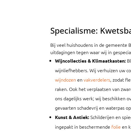
Specialisme: Kwetsb
Bij veel huishoudens in de gemeente 
uitdagingen tegen waar wij in gespecial
Bl
Wijncollecties & Klimaatkasten:
wijnliefhebbers. Wij verhuizen uw col
wijndozen
en
vakverdelers
, zodat fl
raken. Ook het verplaatsen van zware
ons dagelijks werk; wij beschikken o
gevaarten schadevrij en waterpas op
Schilderijen en spi
Kunst & Antiek:
ingepakt in beschermende
folie
en k