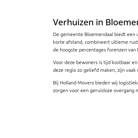
the correct number of movers
allocated for the job. Everything
arrived safely and was handled with
Verhuizen in Bloeme
great care. I would highly recommend
them to anyone looking for a reliable
De gemeente Bloemendaal biedt een un
and efficient moving company.
korte afstand, combineert ultieme rus
de hoogste percentages forenzen van 
Voor deze bewoners is tijd kostbaar en
deze regio zo geliefd maken, zijn vaa
Bij Holland Movers bieden wij logistie
zorgen voor een geruisloze overgang 