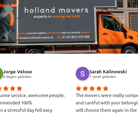
Jorge Veloso
Sarah Kalinowski
6 dagen geleden
1 week geleden
ome service, awesome people,
The movers were really comp
ommended 100%
and careful with your belong
 a stressful day fell easy
will choose them again in the 