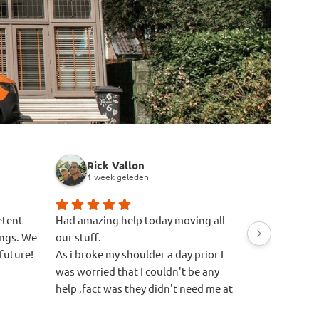
Rick Vallon
A R
1 week geleden
1 week 
etent
Had amazing help today moving all
Great experie
ings. We
our stuff.
Easy quote p
future!
As i broke my shoulder a day prior I
anything lik
was worried that I couldn't be any
confirmation
help ,fact was they didn't need me at
on-time, pac
all.
everything q