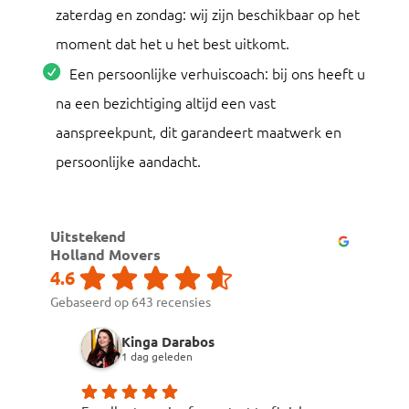
zaterdag en zondag: wij zijn beschikbaar op het
moment dat het u het best uitkomt.
Een persoonlijke verhuiscoach: bij ons heeft u
na een bezichtiging altijd een vast
aanspreekpunt, dit garandeert maatwerk en
persoonlijke aandacht.
Uitstekend
Holland Movers
4.6
Gebaseerd op 643 recensies
Kinga Darabos
Jor
1 dag geleden
6 da