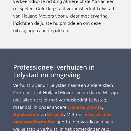
verkeersdrukte richting Almere of de A6 kan een
rol spelen. Gelukkig staat verhuisbedrijf Lelystad
van Holland Movers voor u klaar met ervaring,
inzicht en de juiste hulpmiddelen om deze
uitdagingen aan te pakken.
Professioneel verhuizen in
Lelystad en omgeving
Verhuist u vanuit Lelystad naar een andere stad?
Ook dan staat Holland Movers voor u klaar. Wij zijn
niet alleen actief met verhuisbedrijf Lelystad,
maar ook in onder andere
,
Almere
Zwolle
,
en
Met ons
Amsterdam
Utrecht
.
interactieve
geeft u eenvoudig aan naar
aanvraagformulier
welke stad u verhuist. In het opmerkingenveld