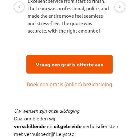
Excellent service from start to finish.
Awesome s
The team was professional, polite, and
recomme
made the entire move feel seamless
Makes a st
and stress-free. The quote was
accurate, with the right amount of
time, the appropriate vehicle, and the
correct number of movers allocated for
the job. Everything arrived safely and
was handled with great care. I would
Vraag een gratis offerte aan
highly recommend them to anyone
looking for a reliable and efficient
moving company.
Boek een gratis (online) bezichtiging
Uw wensen zijn onze uitdaging
Daarom bieden wij
en
verhuisdiensten
verschillende
uitgebreide
met verhuisbedrijf Lelystad: