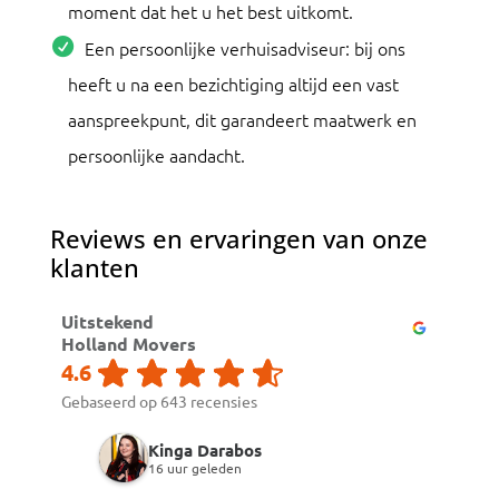
moment dat het u het best uitkomt.
Een persoonlijke verhuisadviseur: bij ons
heeft u na een bezichtiging altijd een vast
aanspreekpunt, dit garandeert maatwerk en
persoonlijke aandacht.
Reviews en ervaringen van onze
klanten
Uitstekend
Holland Movers
4.6
Gebaseerd op 643 recensies
Kinga Darabos
Jor
16 uur geleden
6 da