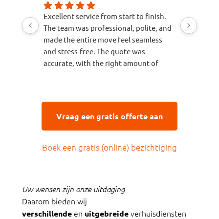
Excellent service from start to finish.
Awesome s
The team was professional, polite, and
recomme
made the entire move feel seamless
Makes a st
and stress-free. The quote was
accurate, with the right amount of
time, the appropriate vehicle, and the
correct number of movers allocated for
the job. Everything arrived safely and
was handled with great care. I would
Vraag een gratis offerte aan
highly recommend them to anyone
looking for a reliable and efficient
moving company.
Boek een gratis (online) bezichtiging
Uw wensen zijn onze uitdaging
Daarom bieden wij
en
verhuisdiensten
verschillende
uitgebreide