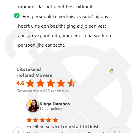
moment dat het u het best uitkomt.
Een persoonlijke verhuisadviseur: bij ons
heeft u na een bezichtiging altijd een vast
aanspreekpunt, dit garandeert maatwerk en
persoonlijke aandacht.
Uitstekend
Holland Movers
4.6
Gebaseerd op 643 recensies
Kinga Darabos
Jor
19 uur geleden
6 da
Excellent service from start to finish.
Awesome s