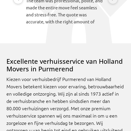
The team was professional, polite, and
recomme
made the entire move feel seamless
Makes a st
and stress-free. The quote was
accurate, with the right amount of
time, the appropriate vehicle, and the
correct number of movers allocated for
the job. Everything arrived safely and
was handled with great care. I would
highly recommend them to anyone
Excellente verhuisservice van Holland
looking for a reliable and efficient
Movers in Purmerend
moving company.
Kiezen voor verhuisbedrijf Purmerend van Holland
Movers betekent kiezen voor ervaring, betrouwbaarheid
en volledige ontzorging. Wij zijn al sinds 1973 actief in
de verhuisbranche en hebben sindsdien meer dan
80.000 verhuizingen verzorgd. Met onze premium
verhuisservice spannen wij ons maximaal in om u een
zorgeloze en fijne verhuisdag te bezorgen. Wij
ontzorgen u van begin tot eind en gebruiken uitsluitend