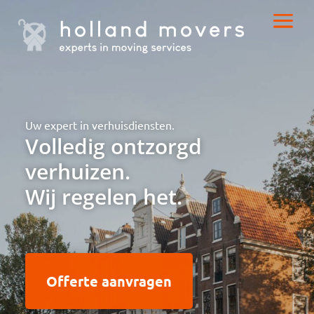
Uw expert in verhuisdiensten.
Volledig ontzorgd
verhuizen.
Wij regelen het.
Offerte aanvragen