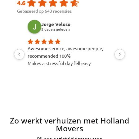
4.6
Gebaseerd op 643 recensies
Jorge Veloso
Sar
5 dagen geleden
1 w
Awesome service, awesome people,
The mover
recommended 100%
careful wi
Makes a stressful day fell easy
choose th
Zo werkt verhuizen met Holland
Movers
Bij een bezichtigingsaanvraag