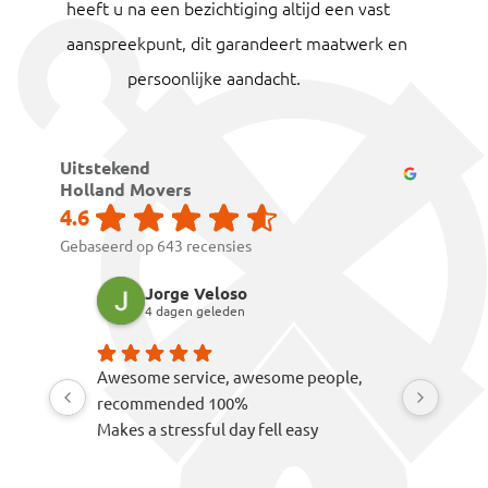
heeft u na een bezichtiging altijd een vast
aanspreekpunt, dit garandeert maatwerk en
persoonlijke aandacht.
Uitstekend
Holland Movers
4.6
Gebaseerd op 643 recensies
Jorge Veloso
Sar
4 dagen geleden
7 da
Awesome service, awesome people,
The mover
recommended 100%
careful wi
Makes a stressful day fell easy
choose th