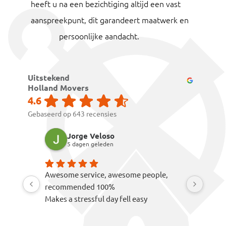
heeft u na een bezichtiging altijd een vast
aanspreekpunt, dit garandeert maatwerk en
persoonlijke aandacht.
Uitstekend
Holland Movers
4.6
Gebaseerd op 643 recensies
Jorge Veloso
Sar
5 dagen geleden
1 w
Awesome service, awesome people,
The mover
recommended 100%
careful wi
Makes a stressful day fell easy
choose th