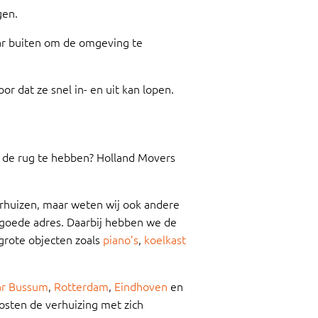
gen.
aar buiten om de omgeving te
or dat ze snel in- en uit kan lopen.
r de rug te hebben? Holland Movers
erhuizen, maar weten wij ook andere
 goede adres. Daarbij hebben we de
grote objecten zoals
piano’s
,
koelkast
ar Bussum
,
Rotterdam
,
Eindhoven
en
kosten de verhuizing met zich