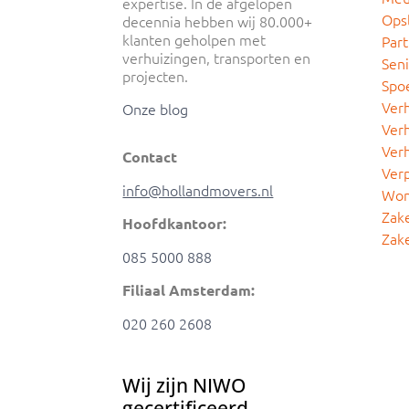
expertise. In de afgelopen
Ops
decennia hebben wij 80.000+
klanten geholpen met
Part
verhuizingen, transporten en
Sen
projecten.
Spo
Ver
Onze blog
Verh
Verh
Contact
Ver
info@hollandmovers.nl
Won
Zake
Hoofdkantoor:
Zake
085 5000 888
Filiaal Amsterdam:
020 260 2608
Wij zijn NIWO
gecertificeerd