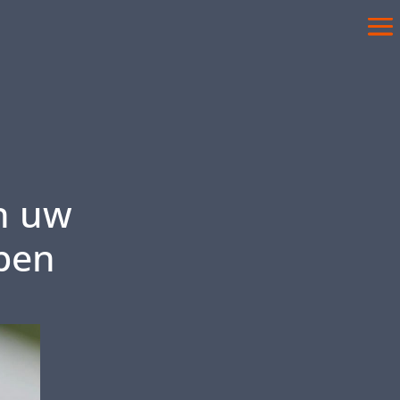
n uw
open