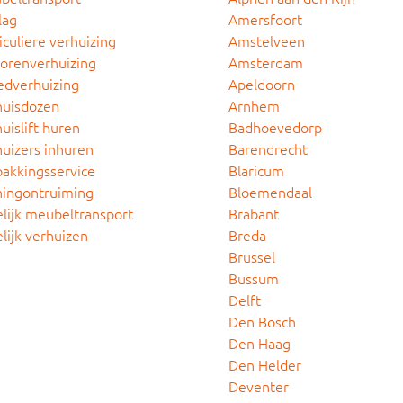
lag
Amersfoort
iculiere verhuizing
Amstelveen
iorenverhuizing
Amsterdam
edverhuizing
Apeldoorn
huisdozen
Arnhem
uislift huren
Badhoevedorp
uizers inhuren
Barendrecht
pakkingsservice
Blaricum
ingontruiming
Bloemendaal
lijk meubeltransport
Brabant
lijk verhuizen
Breda
Brussel
Bussum
Delft
Den Bosch
Den Haag
Den Helder
Deventer