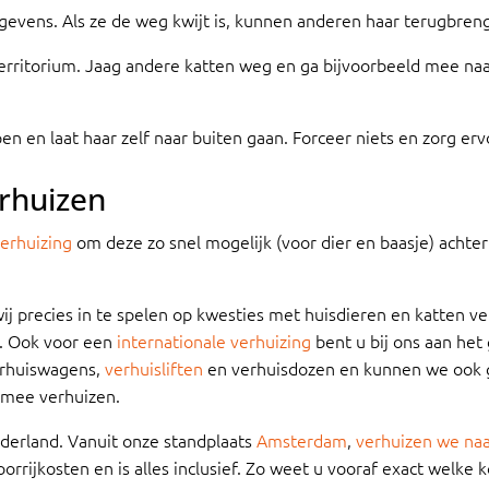
evens. Als ze de weg kwijt is, kunnen anderen haar terugbren
r territorium. Jaag andere katten weg en ga bijvoorbeeld mee n
en en laat haar zelf naar buiten gaan. Forceer niets en zorg ervo
rhuizen
verhuizing
om deze zo snel mogelijk (voor dier en baasje) achte
ij precies in te spelen op kwesties met huisdieren en katten v
. Ook voor een
internationale
verhuizing
bent u bij ons aan het
verhuiswagens,
verhuisliften
en verhuisdozen en kunnen we ook 
 mee verhuizen.
ederland. Vanuit onze standplaats
Amsterdam
,
verhuizen we na
orrijkosten en is alles inclusief. Zo weet u vooraf exact welke 